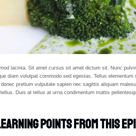
od lacinia. Sit amet cursus sit amet dictum sit. Nunc pulvin
que diam volutpat commodo sed egestas. Tellus elementum sag
 donec pretium vulputate sapien nec sagittis aliquam males
n tellus. Duis at tellus at urna condimentum mattis pellentesq
Learning Points From This Ep