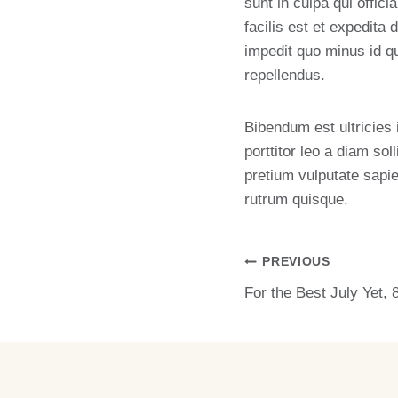
sunt in culpa qui offic
facilis est et expedita
impedit quo minus id 
repellendus.
Bibendum est ultricies 
porttitor leo a diam so
pretium vulputate sapie
rutrum quisque.
Post
PREVIOUS
For the Best July Yet, 
Navigation