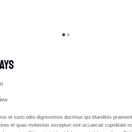
ays
nd
New
us et iusto odio dignissimos ducimus qui blanditiis praesent
ores et quas molestias excepturi sint occaecati cupiditate no