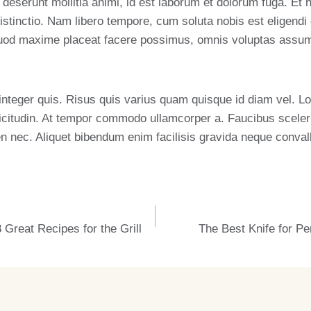
ia deserunt mollitia animi, id est laborum et dolorum fuga. E
 distinctio. Nam libero tempore, cum soluta nobis est eligendi
quod maxime placeat facere possimus, omnis voluptas assum
integer quis. Risus quis varius quam quisque id diam vel. L
llicitudin. At tempor commodo ullamcorper a. Faucibus scele
n nec. Aliquet bibendum enim facilisis gravida neque convalli
8 Great Recipes for the Grill
The Best Knife for Pe