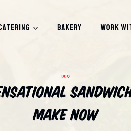
CATERING
BAKERY
WORK WI
BBQ
ensational Sandwic
Make Now