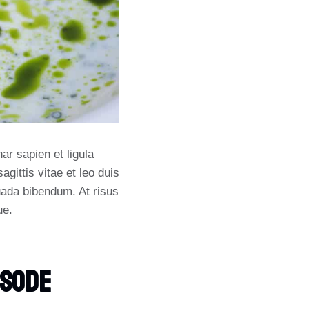
ar sapien et ligula
ittis vitae et leo duis
uada bibendum. At risus
ue.
isode