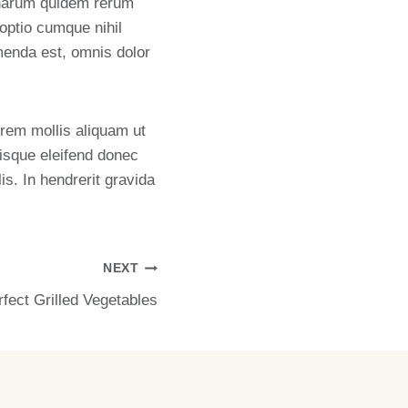
t harum quidem rerum
 optio cumque nihil
enda est, omnis dolor
orem mollis aliquam ut
risque eleifend donec
s. In hendrerit gravida
NEXT
rfect Grilled Vegetables