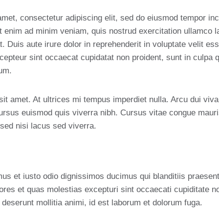
met, consectetur adipiscing elit, sed do eiusmod tempor inci
 enim ad minim veniam, quis nostrud exercitation ullamco lab
uis aute irure dolor in reprehenderit in voluptate velit ess
xcepteur sint occaecat cupidatat non proident, sunt in culpa q
rum.
 sit amet. At ultrices mi tempus imperdiet nulla. Arcu dui viv
ursus euismod quis viverra nibh. Cursus vitae congue maur
ed nisi lacus sed viverra.
us et iusto odio dignissimos ducimus qui blanditiis praesent
ores et quas molestias excepturi sint occaecati cupiditate no
a deserunt mollitia animi, id est laborum et dolorum fuga.